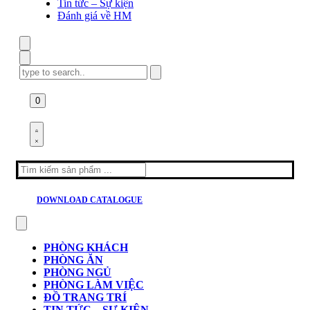
Tin tức – Sự kiện
Đánh giá về HM
Search
for:
0
Search
for:
DOWNLOAD CATALOGUE
PHÒNG KHÁCH
PHÒNG ĂN
PHÒNG NGỦ
PHÒNG LÀM VIỆC
ĐỒ TRANG TRÍ
TIN TỨC – SỰ KIỆN