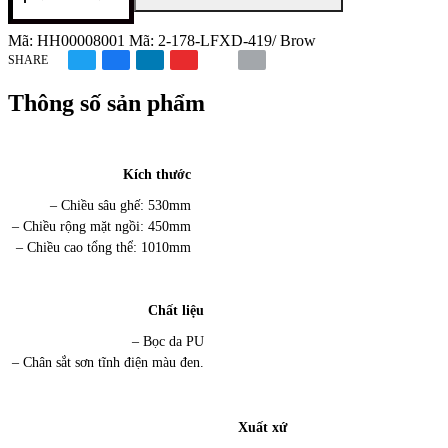
BAR
MAPLE
Mã:
HH00008001
Mã:
2-178-LFXD-419/ Brow
số
SHARE
lượng
Thông số sản phẩm
Kích thước
– Chiều sâu ghế: 530mm
– Chiều rộng mặt ngồi: 450mm
– Chiều cao tổng thể: 1010mm
Chất liệu
– Bọc da PU
– Chân sắt sơn tĩnh điện màu đen.
Xuất xứ