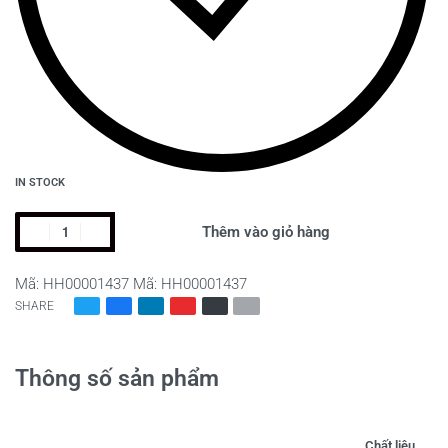
IN STOCK
HEBRON
Thêm vào giỏ hàng
số
lượng
Mã:
HH00001437
Mã:
HH00001437
SHARE
Thông số sản phẩm
Chất liệu