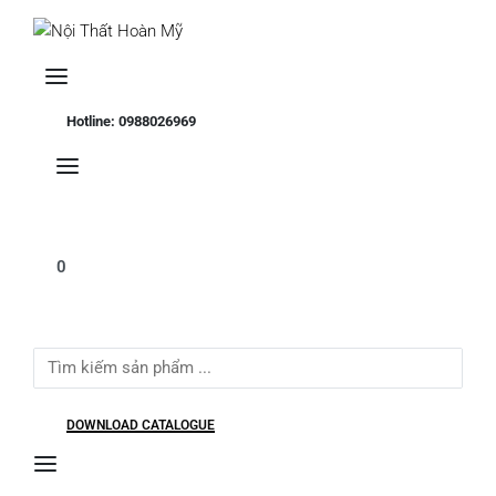
Se
Hotline: 0988026969
0
Search
for:
DOWNLOAD CATALOGUE