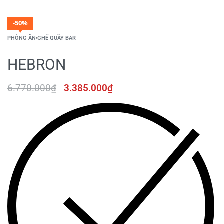
-50%
PHÒNG ĂN
›
GHẾ QUẦY BAR
HEBRON
6.770.000
₫
3.385.000
₫