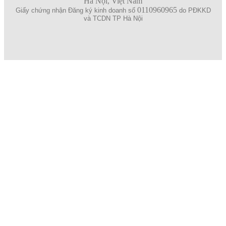
Hà Nội, Việt Nam
0110960965
Giấy chứng nhận Đăng ký kinh doanh số
do PĐKKD
và TCDN TP Hà Nội