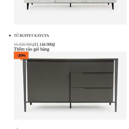
TỦ BUFFET KAYUTA
15.920.000
₫
11.144.000
₫
Thêm vào giỏ hàng
-20%