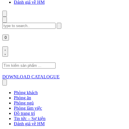
Đánh giá về HM
Search
for:
0
Search
for:
DOWNLOAD CATALOGUE
Phòng khách
Phòng ăn
Phòng ngủ
Phòng làm việc
Đồ trang trí
Tin tức – Sự kiện
Đánh giá về HM