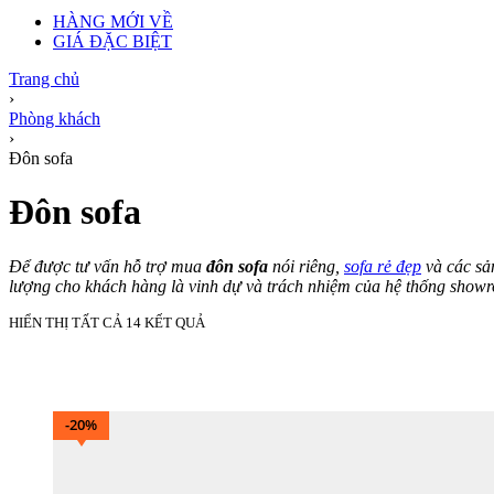
HÀNG MỚI VỀ
GIÁ ĐẶC BIỆT
Trang chủ
›
Phòng khách
›
Đôn sofa
Đôn sofa
Để được tư vấn hỗ trợ mua
đôn sofa
nói riêng,
sofa rẻ đẹp
và các sả
lượng cho khách hàng là vinh dự và trách nhiệm của hệ thống showr
HIỂN THỊ TẤT CẢ 14 KẾT QUẢ
-20%