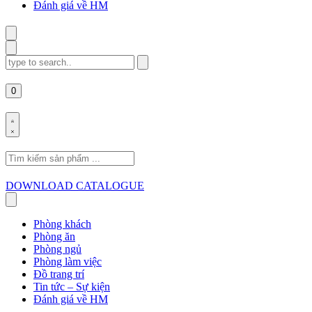
Đánh giá về HM
Search
for:
0
Search
for:
DOWNLOAD CATALOGUE
Phòng khách
Phòng ăn
Phòng ngủ
Phòng làm việc
Đồ trang trí
Tin tức – Sự kiện
Đánh giá về HM