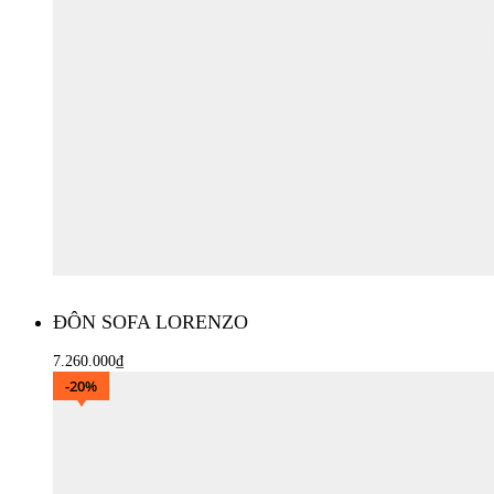
ĐÔN SOFA LORENZO
7.260.000
₫
Thêm vào giỏ hàng
-20%