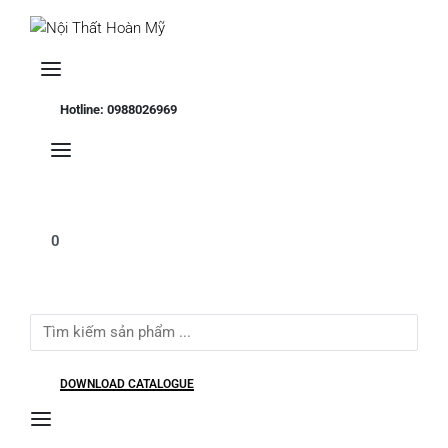
Se
Hotline: 0988026969
0
Search
for:
DOWNLOAD CATALOGUE