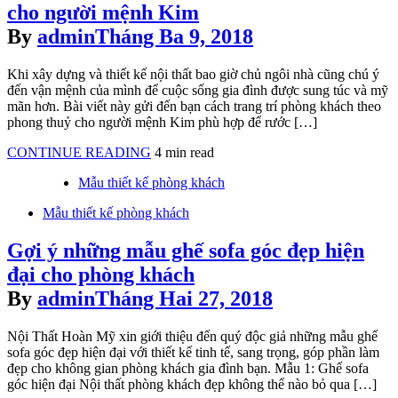
gian
cho người mệnh Kim
phòng
By
admin
Tháng Ba 9, 2018
khách
Khi xây dựng và thiết kế nội thất bao giờ chủ ngôi nhà cũng chú ý
đến vận mệnh của mình để cuộc sống gia đình được sung túc và mỹ
mãn hơn. Bài viết này gửi đến bạn cách trang trí phòng khách theo
phong thuỷ cho người mệnh Kim phù hợp để rước […]
Trang
CONTINUE READING
4 min read
trí
Posted
Mẫu thiết kế phòng khách
phòng
in
khách
Posted
Mẫu thiết kế phòng khách
theo
in
phong
Gợi ý những mẫu ghế sofa góc đẹp hiện
thuỷ
cho
đại cho phòng khách
người
By
admin
Tháng Hai 27, 2018
mệnh
Kim
Nội Thất Hoàn Mỹ xin giới thiệu đến quý độc giả những mẫu ghế
sofa góc đẹp hiện đại với thiết kế tinh tế, sang trọng, góp phần làm
đẹp cho không gian phòng khách gia đình bạn. Mẫu 1: Ghế sofa
góc hiện đại Nội thất phòng khách đẹp không thể nào bỏ qua […]