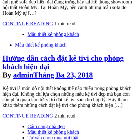
ảnh ghế sofa đẹp hiện đại đang trưng bày tại Hệ thống showroom
nội thất Hoàn Mỹ. Tại Hoàn Mỹ, bên cạnh những mẫu sofa do
Hoàn Mỹ tự […]
Những
CONTINUE READING
1 min read
mẫu
Posted
Mẫu thiết kế phòng khách
ghế
in
sofa
Posted
Mẫu thiết kế phòng khách
đẹp
in
cho
Hướng dẫn cách đặt kệ tivi cho phòng
không
gian
khách hiện đại
phòng
By
admin
Tháng Ba 23, 2018
khách
thêm
xinh
Kệ tivi là món đồ nội thất không thể nào thiếu trong phòng khách
hiện đại. Không chỉ lựa chọn những mẫu kệ tivi đẹp mà bạn còn
cần phải quan tâm tới vị trí đặt kệ tivi sao cho hợp lý. Hãy tham
khảo thêm những cách đặt kệ tivi cho phòng khách hiện […]
Hướng
CONTINUE READING
2 min read
dẫn
Posted
Cẩm nang nhà đẹp
cách
in
Mẫu thiết kế phòng khách
đặt
Tư vấn chọn mua nội thất
kệ