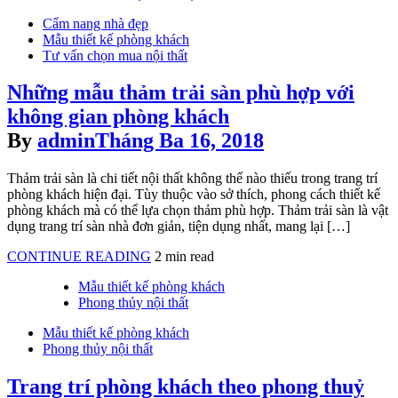
tivi
Posted
Cẩm nang nhà đẹp
cho
in
Mẫu thiết kế phòng khách
phòng
Tư vấn chọn mua nội thất
khách
hiện
Những mẫu thảm trải sàn phù hợp với
đại
không gian phòng khách
By
admin
Tháng Ba 16, 2018
Thảm trải sàn là chi tiết nội thất không thể nào thiếu trong trang trí
phòng khách hiện đại. Tùy thuộc vào sở thích, phong cách thiết kế
phòng khách mà có thể lựa chọn thảm phù hợp. Thảm trải sàn là vật
dụng trang trí sàn nhà đơn giản, tiện dụng nhất, mang lại […]
Những
CONTINUE READING
2 min read
mẫu
Posted
Mẫu thiết kế phòng khách
thảm
in
Phong thủy nội thất
trải
sàn
Posted
Mẫu thiết kế phòng khách
phù
in
Phong thủy nội thất
hợp
với
Trang trí phòng khách theo phong thuỷ
không