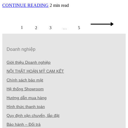
Gợi
CONTINUE READING
2 min read
ý
những
mẫu
ghế
1
2
3
…
5
sofa
góc
đẹp
hiện
Doanh nghiệp
đại
cho
phòng
Giới thiệu Doanh nghiệp
khách
NỘI THẤT HOÀN MỸ CAM KẾT
Chính sách bảo mật
Hệ thống Showroom
Hướng dẫn mua hàng
Hình thức thanh toán
Quy định vận chuyển, lắp đặt
Bảo hành – Đổi trả