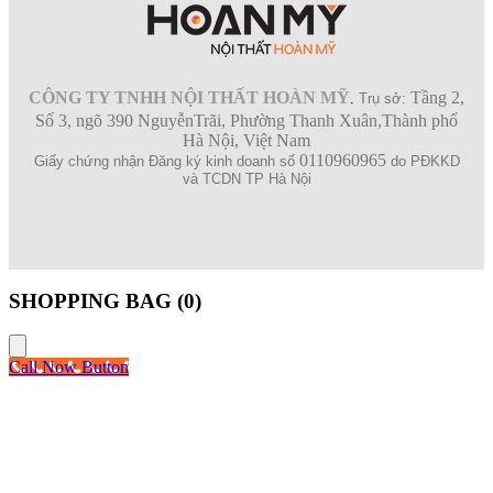
CÔNG TY TNHH NỘI THẤT HOÀN MỸ
Tầng 2,
.
Trụ sở:
Số 3, ngõ 390 NguyễnTrãi, Phường Thanh Xuân,Thành phố
Hà Nội, Việt Nam
0110960965
Giấy chứng nhận Đăng ký kinh doanh số
do PĐKKD
và TCDN TP Hà Nội
SHOPPING BAG (
0
)
Call Now Button