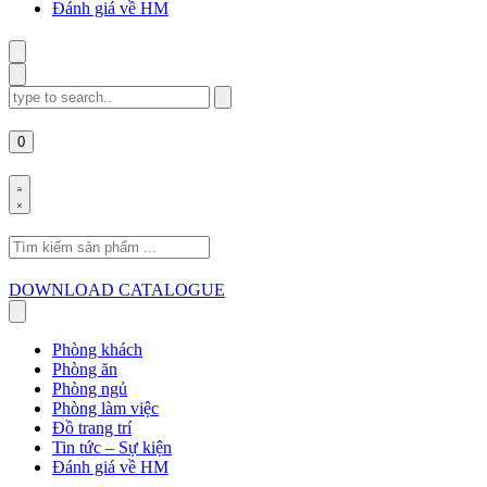
Đánh giá về HM
Search
for:
0
Search
for:
DOWNLOAD CATALOGUE
Phòng khách
Phòng ăn
Phòng ngủ
Phòng làm việc
Đồ trang trí
Tin tức – Sự kiện
Đánh giá về HM