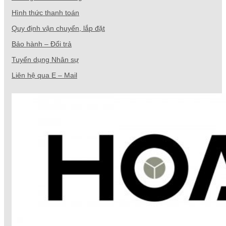
Hình thức thanh toán
Quy định vận chuyển, lắp đặt
Bảo hành – Đổi trả
Tuyển dụng Nhân sự
Liên hệ qua E – Mail