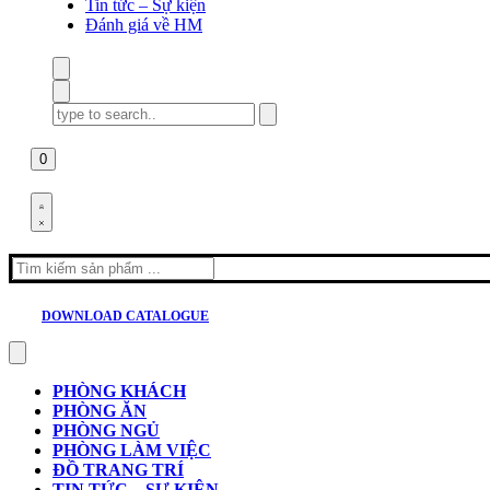
Tin tức – Sự kiện
Đánh giá về HM
Search
for:
0
Search
for:
DOWNLOAD CATALOGUE
PHÒNG KHÁCH
PHÒNG ĂN
PHÒNG NGỦ
PHÒNG LÀM VIỆC
ĐỒ TRANG TRÍ
TIN TỨC – SỰ KIỆN