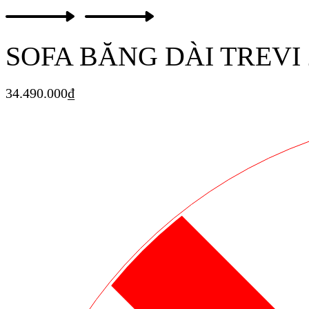
Product
Previous
Next
navigation
product:
product:
SOFA BĂNG DÀI TREVI 
34.490.000
₫