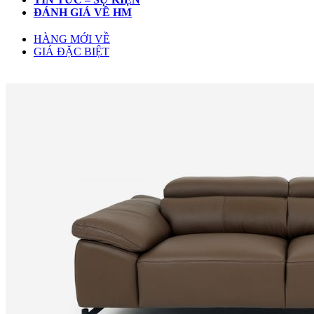
ĐÁNH GIÁ VỀ HM
HÀNG MỚI VỀ
GIÁ ĐẶC BIỆT