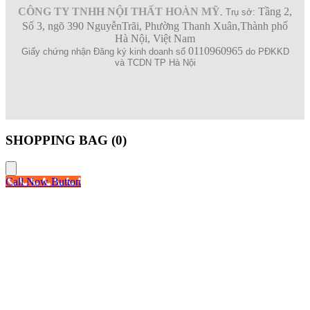
CÔNG TY TNHH NỘI THẤT HOÀN MỸ
Tầng 2,
.
Trụ sở:
Số 3, ngõ 390 NguyễnTrãi, Phường Thanh Xuân,Thành phố
Hà Nội, Việt Nam
0110960965
Giấy chứng nhận Đăng ký kinh doanh số
do PĐKKD
và TCDN TP Hà Nội
SHOPPING BAG (
0
)
Call Now Button