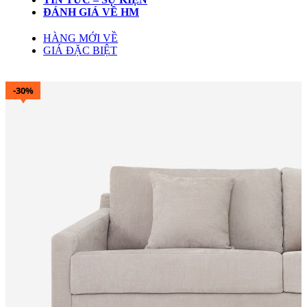
ĐÁNH GIÁ VỀ HM
HÀNG MỚI VỀ
GIÁ ĐẶC BIỆT
-30%