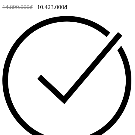
14.890.000
₫
10.423.000
₫