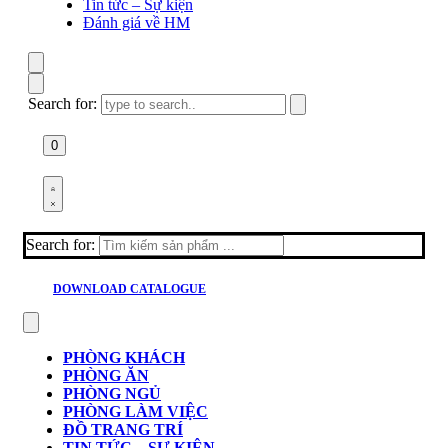
Tin tức – Sự kiện
Đánh giá về HM
Search for:
0
Search for:
DOWNLOAD CATALOGUE
PHÒNG KHÁCH
PHÒNG ĂN
PHÒNG NGỦ
PHÒNG LÀM VIỆC
ĐỒ TRANG TRÍ
TIN TỨC – SỰ KIỆN