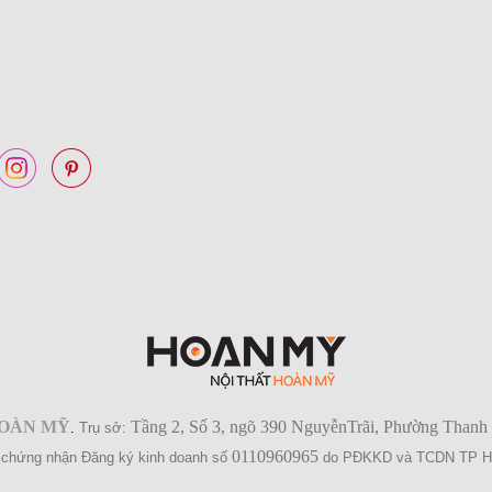
HOÀN MỸ
Tầng 2, Số 3, ngõ 390 NguyễnTrãi, Phường Thanh
.
Trụ sở:
0110960965
 chứng nhận Đăng ký kinh doanh số
do PĐKKD và TCDN TP H