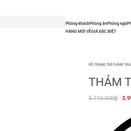
Phòng khách
Phòng ăn
Phòng ngủ
Ph
HÀNG MỚI VỀ
GIÁ ĐẶC BIỆT
ĐỒ TRANG TRÍ
›
THẢM TRA
THẢM T
5.710.000
₫
3.9