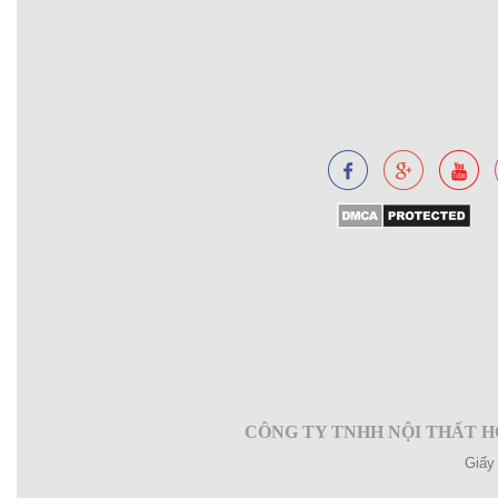
CÔNG TY TNHH NỘI THẤT 
Giấy