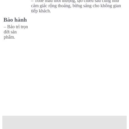
– Tone màu thời thượng, tạo chiều sâu cũng như
cảm giác rộng thoáng, bừng sáng cho không gian
tiếp khách.
Bảo hành
– Bảo trì trọn
đời sản
phẩm.