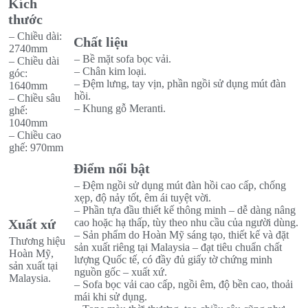
Kích
thước
– Chiều dài:
Chất liệu
2740mm
– Bề mặt sofa bọc vải.
– Chiều dài
– Chân kim loại.
góc:
– Đệm lưng, tay vịn, phần ngồi sử dụng mút đàn
1640mm
hồi.
– Chiều sâu
– Khung gỗ Meranti.
ghế:
1040mm
– Chiều cao
ghế: 970mm
Điểm nổi bật
– Đệm ngồi sử dụng mút đàn hồi cao cấp, chống
xẹp, độ nảy tốt, êm ái tuyệt vời.
– Phần tựa đầu thiết kế thông minh – dễ dàng nâng
Xuất xứ
cao hoặc hạ thấp, tùy theo nhu cầu của người dùng.
– Sản phẩm do Hoàn Mỹ sáng tạo, thiết kế và đặt
Thương hiệu
sản xuất riêng tại Malaysia – đạt tiêu chuẩn chất
Hoàn Mỹ,
lượng Quốc tế, có đầy đủ giấy tờ chứng minh
sản xuất tại
nguồn gốc – xuất xứ.
Malaysia.
– Sofa bọc vải cao cấp, ngồi êm, độ bền cao, thoải
mái khi sử dụng.