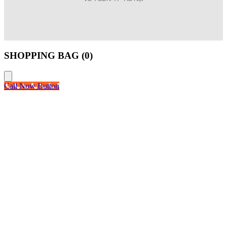
SHOPPING BAG (
0
)
Call Now Button