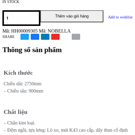
IN STOCK
SOFA
Thêm vào giỏ hàng
Add to wishlist
BĂNG
DÀI
NOBELLA
Mã:
HH00009305
Mã:
NOBELLA
số
SHARE
lượng
Thông số sản phẩm
Kích thước
Chiều dài: 2750mm
– Chiều sâu: 900mm
Chất liệu
– Chân kim loại.
– Đệm ngồi, tựa lưng: Lò xo, mút K43 cao cấp, dây thun cố định