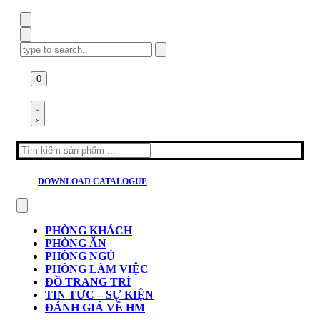
Search
for:
0
Search
for:
DOWNLOAD CATALOGUE
PHÒNG KHÁCH
PHÒNG ĂN
PHÒNG NGỦ
PHÒNG LÀM VIỆC
ĐỒ TRANG TRÍ
TIN TỨC – SỰ KIỆN
ĐÁNH GIÁ VỀ HM