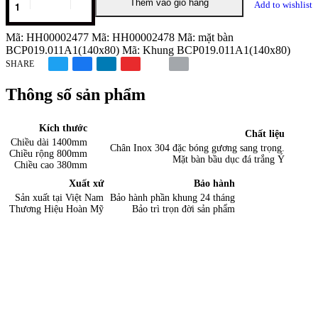
Thêm vào giỏ hàng
Add to wishlist
số
lượng
Mã:
HH00002477
Mã:
HH00002478
Mã:
mặt bàn
BCP019.011A1(140x80)
Mã:
Khung BCP019.011A1(140x80)
SHARE
Thông số sản phẩm
Kích thước
Chất liệu
Chiều dài 1400mm
Chân Inox 304 đặc bóng gương sang trọng.
Chiều rộng 800mm
Mặt bàn bầu dục đá trắng Ý
Chiều cao 380mm
Xuất xứ
Bảo hành
Sản xuất tại Việt Nam
Bảo hành phần khung 24 tháng
Thương Hiệu Hoàn Mỹ
Bảo trì trọn đời sản phẩm