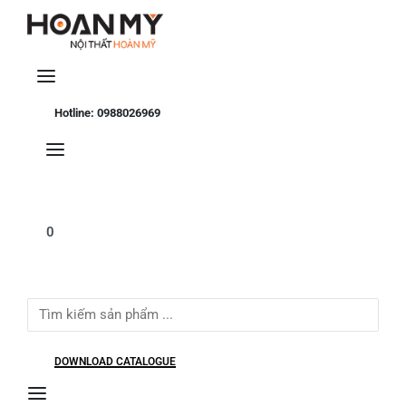
Se
Hotline: 0988026969
0
Search
for:
DOWNLOAD CATALOGUE