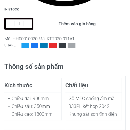
IN STOCK
KỆ
Thêm vào giỏ hàng
TRANG
TRÍ
Mã:
HH00010020
Mã:
KTT020.011A1
ROSEMARY
SHARE
số
lượng
Thông số sản phẩm
Kích thước
Chất liệu
– Chiều dài: 900mm
Gỗ MFC chống ẩm mã
– Chiều sâu: 350mm
333PL kết hợp 204SH
– Chiều cao: 1800mm
Khung sắt sơn tĩnh điện