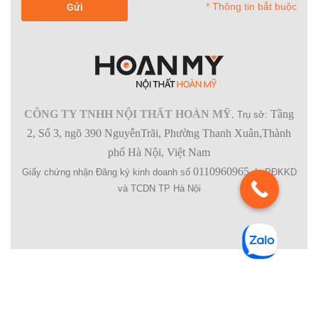
* Thông tin bắt buộc
CÔNG TY TNHH NỘI THẤT HOÀN MỸ
Tầng
.
Trụ sở:
2, Số 3, ngõ 390 NguyễnTrãi, Phường Thanh Xuân,Thành
phố Hà Nội, Việt Nam
0110960965
Giấy chứng nhận Đăng ký kinh doanh số
do PĐKKD
và TCDN TP Hà Nội
SHOPPING BAG (
0
)