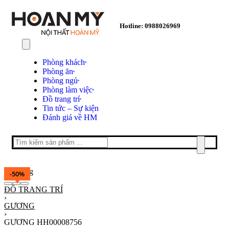
Hotline: 0988026969
Phòng khách
Phòng ăn
Phòng ngủ
Phòng làm việc
Đồ trang trí
Tin tức – Sự kiện
Đánh giá về HM
-50%
ĐỒ TRANG TRÍ
›
GƯƠNG
›
GƯƠNG HH00008756