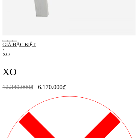
GIÁ ĐẶC BIỆT
›
XO
XO
12.340.000
₫
6.170.000
₫