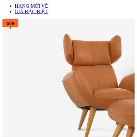
HÀNG MỚI VỀ
GIÁ ĐẶC BIỆT
-50%