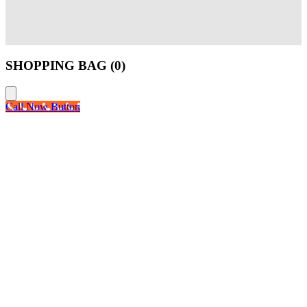
SHOPPING BAG (
0
)
Call Now Button