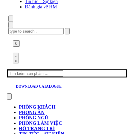
Tin tức – Sự kiện
Đánh giá về HM
Search
for:
0
Search
for:
DOWNLOAD CATALOGUE
PHÒNG KHÁCH
PHÒNG ĂN
PHÒNG NGỦ
PHÒNG LÀM VIỆC
ĐỒ TRANG TRÍ
TIN TỨC – SỰ KIỆN