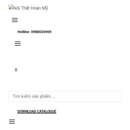
Se
Hotline: 0988026969
0
Search
for:
DOWNLOAD CATALOGUE