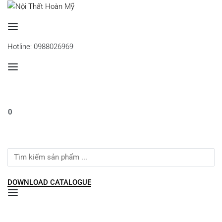
Se
Hotline: 0988026969
0
Search
for:
DOWNLOAD CATALOGUE