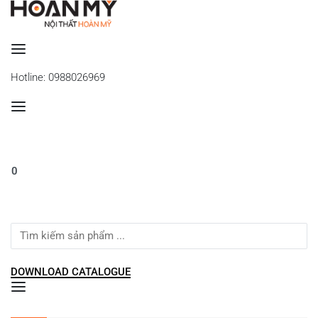
Se
Hotline: 0988026969
0
Search
for:
DOWNLOAD CATALOGUE