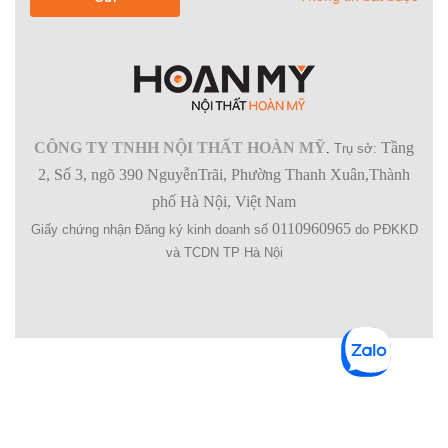
CÔNG TY TNHH NỘI THẤT HOÀN MỸ
Tầng
.
Trụ sở:
2, Số 3, ngõ 390 NguyễnTrãi, Phường Thanh Xuân,Thành
phố Hà Nội, Việt Nam
0110960965
Giấy chứng nhận Đăng ký kinh doanh số
do PĐKKD
và TCDN TP Hà Nội
SHOPPING BAG (
0
)