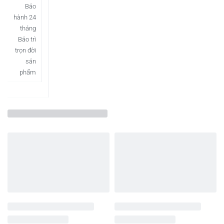
Bảo
hành 24
tháng
Bảo trì
trọn đời
sản
phẩm