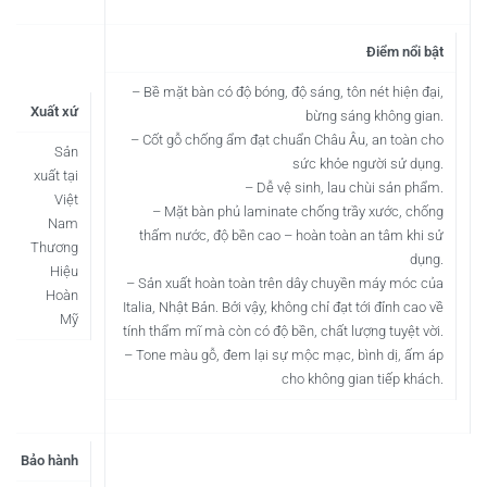
Điểm nổi bật
– Bề mặt bàn có độ bóng, độ sáng, tôn nét hiện đại,
Xuất xứ
bừng sáng không gian.
– Cốt gỗ chống ẩm đạt chuẩn Châu Âu, an toàn cho
Sản
sức khỏe người sử dụng.
xuất tại
– Dễ vệ sinh, lau chùi sản phẩm.
Việt
– Mặt bàn phủ laminate chống trầy xước, chống
Nam
thấm nước, độ bền cao – hoàn toàn an tâm khi sử
Thương
dụng.
Hiệu
– Sản xuất hoàn toàn trên dây chuyền máy móc của
Hoàn
Italia, Nhật Bản. Bởi vậy, không chỉ đạt tới đỉnh cao về
Mỹ
tính thẩm mĩ mà còn có độ bền, chất lượng tuyệt vời.
– Tone màu gỗ, đem lại sự mộc mạc, bình dị, ấm áp
cho không gian tiếp khách.
Bảo hành