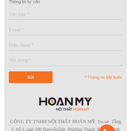
Thông tin tư vấn
* Thông tin bắt buộc
CÔNG TY TNHH NỘI THẤT HOÀN MỸ
Tầng
.
Trụ sở:
2, Số 3, ngõ 390 NguyễnTrãi, Phường Thanh Xuân,Thành