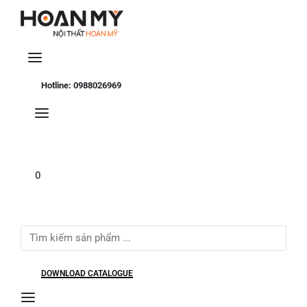
Se
Hotline: 0988026969
0
Search
for:
DOWNLOAD CATALOGUE