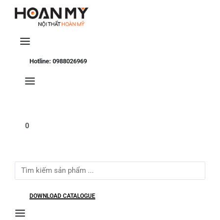
Se
Hotline: 0988026969
0
Search
for:
DOWNLOAD CATALOGUE