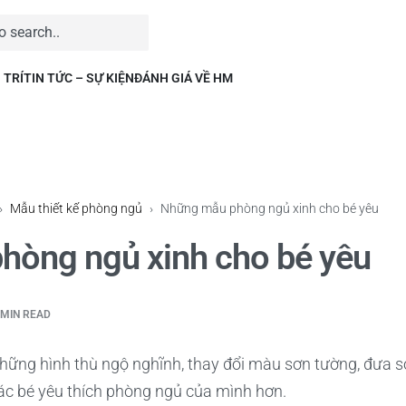
 TRÍ
TIN TỨC – SỰ KIỆN
ĐÁNH GIÁ VỀ HM
›
Mẫu thiết kế phòng ngủ
›
Những mẫu phòng ngủ xinh cho bé yêu
hòng ngủ xinh cho bé yêu
 MIN READ
hững hình thù ngộ nghĩnh, thay đổi màu sơn tường, đưa sở
 các bé yêu thích phòng ngủ của mình hơn.