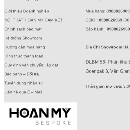
Giới thiệu Doanh nghiệp
Mua hàng:
0988026969
NỘI THẤT HOÀN MỸ CAM KẾT
CSKH:
0988026969
(08
Chính sách bảo mật
Bảo hành:
0988026969
Hệ thống Showroom
Hướng dẫn mua hàng
Địa Chỉ Showroom Hà 
Hình thức thanh toán
ĐLBM 56- Phân khu 
Quy định vận chuyển, lắp đặt
Ocenpak 3, Văn Gia
Bảo hành – Đổi trả
Tuyển dụng Nhân sự
Thời gian mở cửa
: 9:
Liên hệ qua E – Mail