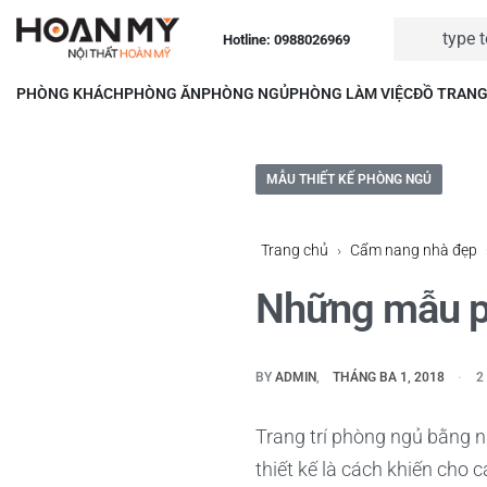
Hotline: 0988026969
PHÒNG KHÁCH
PHÒNG ĂN
PHÒNG NGỦ
PHÒNG LÀM VIỆC
ĐỒ TRANG
MẪU THIẾT KẾ PHÒNG NGỦ
Trang chủ
›
Cẩm nang nhà đẹp
Những mẫu p
BY
ADMIN
THÁNG BA 1, 2018
2
Trang trí phòng ngủ bằng n
thiết kế là cách khiến cho