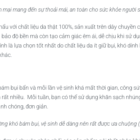
m mại mang đến sự thoải mái, an toàn cho sức khỏe ngườ
u với chất liệu da thật 100%, sản xuất trên dây chuyền c
m bảo độ bền mà còn tạo cảm giác êm ái, dễ chịu khi sử dụ
h là lựa chọn tốt nhất do chất liệu da ít giữ bụi, khó dính 
khác.
 bám bụi bẩn và mỗi lần vệ sinh khá mất thời gian, công sức
n rất nhiều. Mỗi tuần, bạn có thể sử dụng khăn sạch nhú
anh chóng, đơn giản.
ờng khó bám bụi, vệ sinh dễ dàng nên rất được ưa chuộng