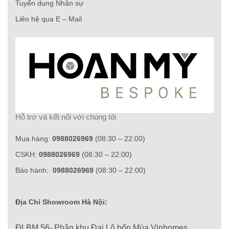
Tuyển dụng Nhân sự
Liên hệ qua E – Mail
Hỗ trợ và kết nối với chúng tôi
Mua hàng:
0988026969
(08:30 – 22:00)
CSKH:
0988026969
(08:30 – 22:00)
Bảo hành:
0988026969
(08:30 – 22:00)
Địa Chỉ Showroom Hà Nội:
ĐLBM 56- Phân khu Đại Lộ bốn Mùa Vinhomes