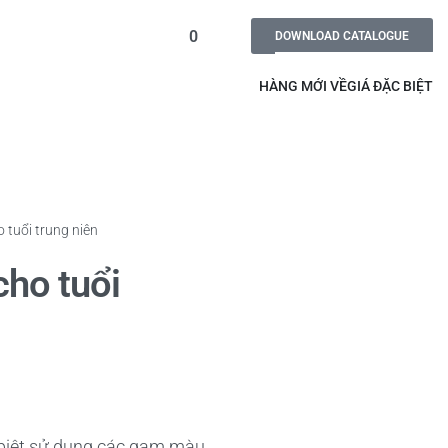
0
DOWNLOAD CATALOGUE
HÀNG MỚI VỀ
GIÁ ĐẶC BIỆT
tuổi trung niên
ho tuổi
c biệt sử dụng các gam màu