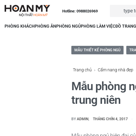
Hotline: 0988026969
PHÒNG KHÁCH
PHÒNG ĂN
PHÒNG NGỦ
PHÒNG LÀM VIỆC
ĐỒ TRANG
MẪU THIẾT KẾ PHÒNG NGỦ
TRA
Trang chủ
›
Cẩm nang nhà đẹp
Mẫu phòng ng
trung niên
BY
ADMIN
THÁNG CHÍN 4, 2017
Mẫu phòng ngủ hiện đại của