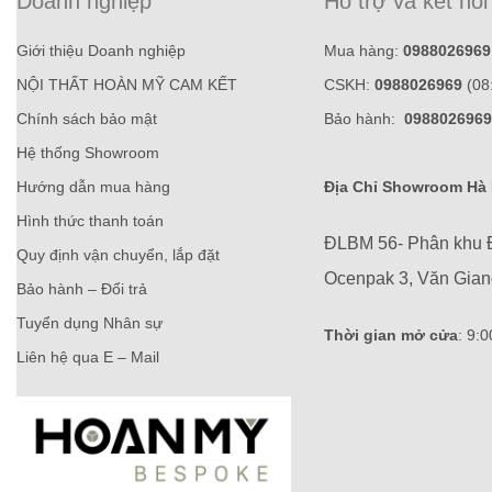
Doanh nghiệp
Hỗ trợ và kết nối
Giới thiệu Doanh nghiệp
Mua hàng:
0988026969
NỘI THẤT HOÀN MỸ CAM KẾT
CSKH:
0988026969
(08
Chính sách bảo mật
Bảo hành:
0988026969
Hệ thống Showroom
Hướng dẫn mua hàng
Địa Chỉ Showroom Hà 
Hình thức thanh toán
ĐLBM 56- Phân khu 
Quy định vận chuyển, lắp đặt
Ocenpak 3, Văn Gia
Bảo hành – Đổi trả
Tuyển dụng Nhân sự
Thời gian mở cửa
: 9:
Liên hệ qua E – Mail