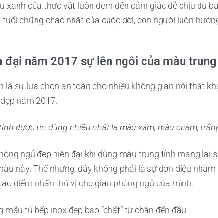
àu xanh của thực vật luôn đem đến cảm giác dễ chịu dù b
độ tuổi chững chạc nhất của cuộc đời, con người luôn hướn
 đại năm 2017 sự lên ngôi của màu trung 
 là sự lựa chọn an toàn cho nhiều không gian nội thất khá
i đẹp năm 2017.
tính được tin dùng nhiều nhất là màu xám, màu chàm, trắ
òng ngủ đẹp hiện đại khi dùng màu trung tính mang lại sự
màu này. Thế nhưng, đây không phải là sự đơn điệu nhàm 
y tạo điểm nhấn thú vị cho gian phòng ngủ của mình.
mẫu tủ bếp inox đẹp bao “chất” từ chân đến đầu