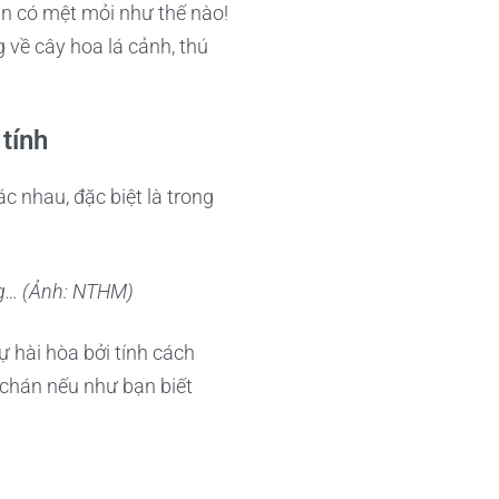
ạn có mệt mỏi như thế nào!
g về cây hoa lá cảnh, thú
tính
c nhau, đặc biệt là trong
ng… (Ảnh: NTHM)
 hài hòa bởi tính cách
chán nếu như bạn biết