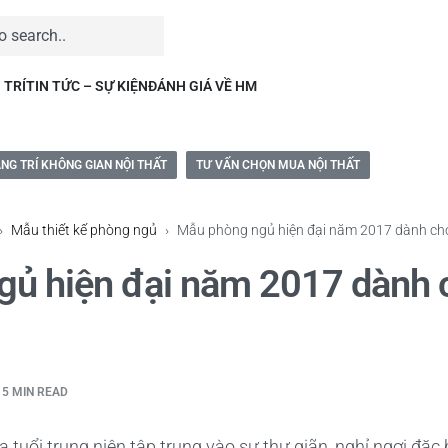
 TRÍ
TIN TỨC – SỰ KIỆN
ĐÁNH GIÁ VỀ HM
NG TRÍ KHÔNG GIAN NỘI THẤT
TƯ VẤN CHỌN MUA NỘI THẤT
›
Mẫu thiết kế phòng ngủ
›
Mẫu phòng ngủ hiện đại năm 2017 dành cho 
ủ hiện đại năm 2017 dành c
5 MIN READ
 tuổi trung niên tập trung vào sự thư giãn, nghỉ ngơi đặ