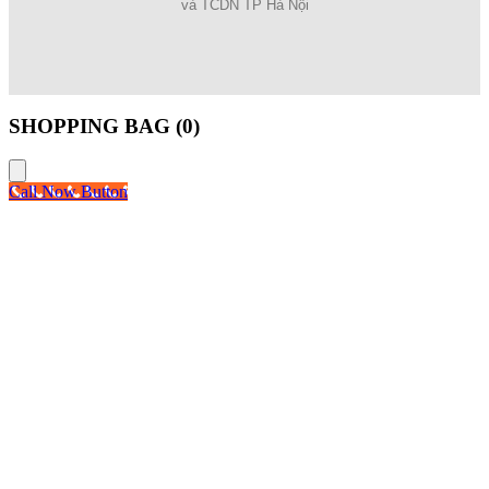
và TCDN TP Hà Nội
SHOPPING BAG (
0
)
Call Now Button