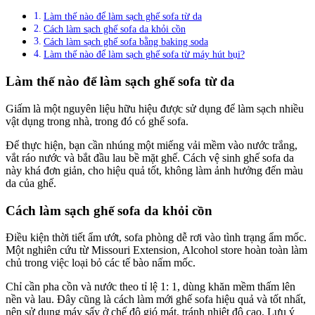
Làm thế nào để làm sạch ghế sofa từ da
Cách làm sạch ghế sofa da khỏi cồn
Cách làm sạch ghế sofa bằng baking soda
Làm thế nào để làm sạch ghế sofa từ máy hút bụi?
Làm thế nào để làm sạch ghế sofa từ da
Giấm là một nguyên liệu hữu hiệu được sử dụng để làm sạch nhiều
vật dụng trong nhà, trong đó có ghế sofa.
Để thực hiện, bạn cần nhúng một miếng vải mềm vào nước trắng,
vắt ráo nước và bắt đầu lau bề mặt ghế. Cách vệ sinh ghế sofa da
này khá đơn giản, cho hiệu quả tốt, không làm ảnh hưởng đến màu
da của ghế.
Cách làm sạch ghế sofa da khỏi cồn
Điều kiện thời tiết ẩm ướt, sofa phòng dễ rơi vào tình trạng ẩm mốc.
Một nghiên cứu từ Missouri Extension, Alcohol store hoàn toàn làm
chủ trong việc loại bỏ các tế bào nấm mốc.
Chỉ cần pha cồn và nước theo tỉ lệ 1: 1, dùng khăn mềm thấm lên
nền và lau. Đây cũng là cách làm mới ghế sofa hiệu quả và tốt nhất,
nên sử dụng máy sấy ở chế độ gió mát, tránh nhiệt độ cao. Lưu ý