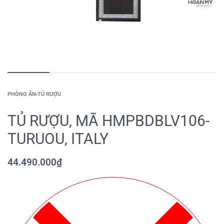
PHÒNG ĂN
›
TỦ RƯỢU
TỦ RƯỢU, MÃ HMPBDBLV106-
TURUOU, ITALY
44.490.000
₫