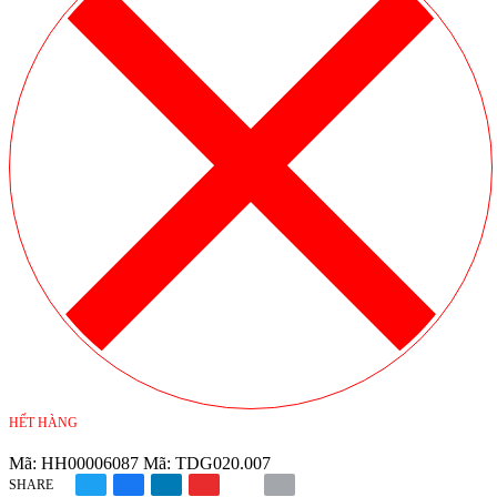
HẾT HÀNG
Mã:
HH00006087
Mã:
TDG020.007
SHARE