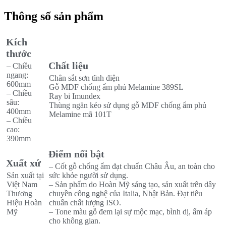
Thông số sản phẩm
Kích
thước
Chất liệu
– Chiều
ngang:
Chân sắt sơn tĩnh điện
600mm
Gỗ MDF chống ẩm phủ Melamine 389SL
– Chiều
Ray bi Imundex
sâu:
Thùng ngăn kéo sử dụng gỗ MDF chống ẩm phủ
400mm
Melamine mã 101T
– Chiều
cao:
390mm
Điểm nổi bật
Xuất xứ
– Cốt gỗ chống ẩm đạt chuẩn Châu Âu, an toàn cho
Sản xuất tại
sức khỏe người sử dụng.
Việt Nam
– Sản phẩm do Hoàn Mỹ sáng tạo, sản xuất trên dây
Thương
chuyền công nghệ của Italia, Nhật Bản. Đạt tiêu
Hiệu Hoàn
chuẩn chất lượng ISO.
Mỹ
– Tone màu gỗ đem lại sự mộc mạc, bình dị, ấm áp
cho không gian.