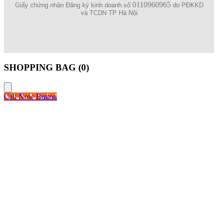
0110960965
Giấy chứng nhận Đăng ký kinh doanh số
do PĐKKD
và TCDN TP Hà Nội
SHOPPING BAG (
0
)
Call Now Button