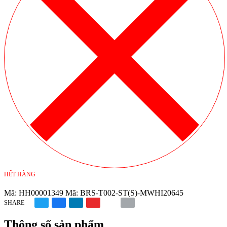
HẾT HÀNG
Mã:
HH00001349
Mã:
BRS-T002-ST(S)-MWHI20645
SHARE
Thông số sản phẩm