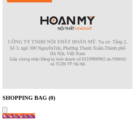
CÔNG TY TNHH NỘI THẤT HOÀN MỸ
Tầng 2,
.
Trụ sở:
Số 3, ngõ 390 NguyễnTrãi, Phường Thanh Xuân,Thành phố
Hà Nội, Việt Nam
0110960965
Giấy chứng nhận Đăng ký kinh doanh số
do PĐKKD
và TCDN TP Hà Nội
SHOPPING BAG (
0
)
Call Now Button