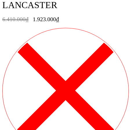
LANCASTER
6.410.000
₫
1.923.000
₫