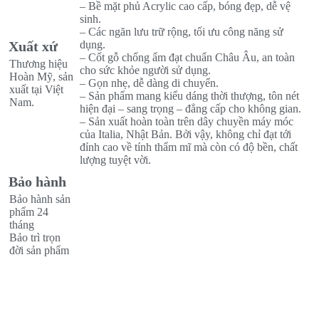
– Bề mặt phủ Acrylic cao cấp, bóng đẹp, dễ vệ
sinh.
– Các ngăn lưu trữ rộng, tối ưu công năng sử
Xuất xứ
dụng.
– Cốt gỗ chống ẩm đạt chuẩn Châu Âu, an toàn
Thương hiệu
cho sức khỏe người sử dụng.
Hoàn Mỹ, sản
– Gọn nhẹ, dễ dàng di chuyển.
xuất tại Việt
– Sản phẩm mang kiểu dáng thời thượng, tôn nét
Nam.
hiện đại – sang trọng – đẳng cấp cho không gian.
– Sản xuất hoàn toàn trên dây chuyền máy móc
của Italia, Nhật Bản. Bởi vậy, không chỉ đạt tới
đỉnh cao về tính thẩm mĩ mà còn có độ bền, chất
lượng tuyệt vời.
Bảo hành
Bảo hành sản
phẩm 24
tháng
Bảo trì trọn
đời sản phẩm