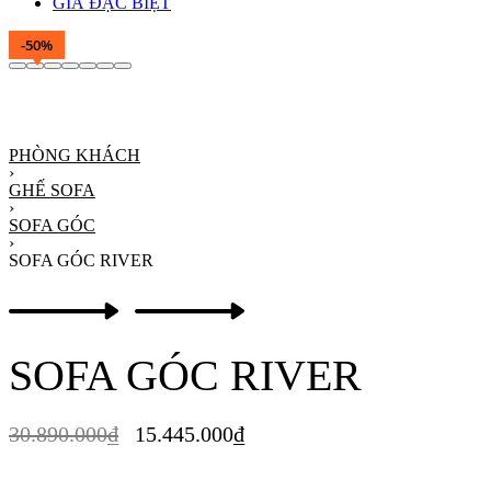
GIÁ ĐẶC BIỆT
-50%
PHÒNG KHÁCH
›
GHẾ SOFA
›
SOFA GÓC
›
SOFA GÓC RIVER
Product
Previous
Next
navigation
product:
product:
SOFA GÓC RIVER
30.890.000
₫
15.445.000
₫