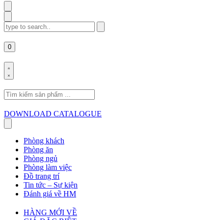
Search
for:
0
Search
for:
DOWNLOAD CATALOGUE
Phòng khách
Phòng ăn
Phòng ngủ
Phòng làm việc
Đồ trang trí
Tin tức – Sự kiện
Đánh giá về HM
HÀNG MỚI VỀ