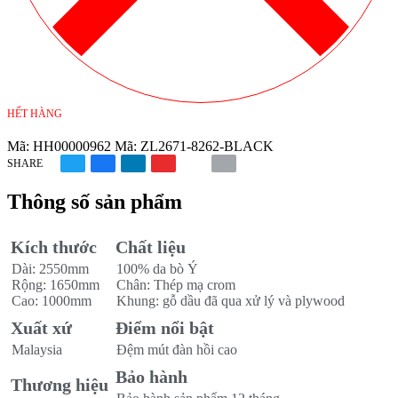
HẾT HÀNG
Mã:
HH00000962
Mã:
ZL2671-8262-BLACK
SHARE
Thông số sản phẩm
Kích thước
Chất liệu
Dài:
2550mm
100% da bò Ý
Rộng:
1650mm
Chân: Thép mạ crom
Cao:
1000mm
Khung: gỗ dầu đã qua xử lý và plywood
Xuất xứ
Điểm nổi bật
Malaysia
Đệm mút đàn hồi cao
Bảo hành
Thương hiệu