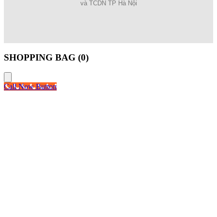
và TCDN TP Hà Nội
SHOPPING BAG (
0
)
Call Now Button