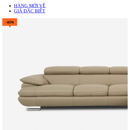
HÀNG MỚI VỀ
GIÁ ĐẶC BIỆT
-40%