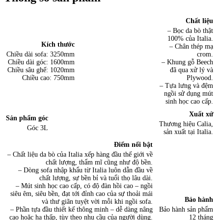
Chất liệu
– Bọc da bò thật
100% của Italia.
Kích thước
– Chân thép mạ
Chiều dài sofa: 3250mm
crom.
Chiều dài góc: 1600mm
– Khung gỗ Beech
Chiều sâu ghế: 1020mm
đã qua xử lý và
Chiều cao: 750mm
Plywood.
– Tựa lưng và đệm
ngồi sử dụng mút
sinh học cao cấp.
Xuất xứ
Sản phẩm góc
Thương hiệu Calia,
Góc 3L
sản xuất tại Italia.
Điểm nổi bật
– Chất liệu da bò của Italia xếp hàng đầu thế giới về
chất lượng, thẩm mĩ cũng như độ bền.
– Dòng sofa nhập khẩu từ Italia luôn dẫn đầu về
chất lượng, sự bền bỉ và tuổi thọ lâu dài.
– Mút sinh học cao cấp, có độ đàn hồi cao – ngồi
siêu êm, siêu bền, đạt tới đỉnh cao của sự thoải mái
Bảo hành
và thư giãn tuyệt vời mỗi khi ngồi sofa.
– Phần tựa đầu thiết kế thông minh – dễ dàng nâng
Bảo hành sản phẩm
cao hoặc hạ thấp, tùy theo nhu cầu của người dùng.
12 tháng