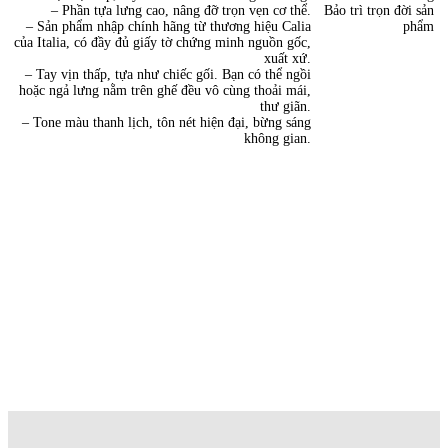
– Phần tựa lưng cao, nâng đỡ trọn vẹn cơ thể.
Bảo trì trọn đời sản
– Sản phẩm nhập chính hãng từ thương hiệu Calia
phẩm
của Italia, có đầy đủ giấy tờ chứng minh nguồn gốc,
xuất xứ.
– Tay vịn thấp, tựa như chiếc gối. Bạn có thể ngồi
hoặc ngả lưng nằm trên ghế đều vô cùng thoải mái,
thư giãn.
– Tone màu thanh lịch, tôn nét hiện đại, bừng sáng
không gian.