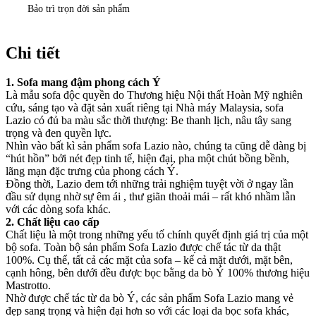
Bảo trì trọn đời sản phẩm
Chi tiết
1. Sofa mang đậm phong cách Ý
Là mẫu sofa độc quyền do Thương hiệu Nội thất Hoàn Mỹ nghiên
cứu, sáng tạo và đặt sản xuất riêng tại Nhà máy Malaysia, sofa
Lazio có đủ ba màu sắc thời thượng: Be thanh lịch, nâu tây sang
trọng và đen quyền lực.
Nhìn vào bất kì sản phẩm sofa Lazio nào, chúng ta cũng dễ dàng bị
“hút hồn” bởi nét đẹp tinh tế, hiện đại, pha một chút bồng bềnh,
lãng mạn đặc trưng của phong cách Ý.
Đồng thời, Lazio đem tới những trải nghiệm tuyệt vời ở ngay lần
đầu sử dụng nhờ sự êm ái , thư giãn thoải mái – rất khó nhầm lẫn
với các dòng sofa khác.
2. Chất liệu cao cấp
Chất liệu là một trong những yếu tố chính quyết định giá trị của một
bộ sofa. Toàn bộ sản phẩm Sofa Lazio được chế tác từ da thật
100%. Cụ thể, tất cả các mặt của sofa – kể cả mặt dưới, mặt bên,
cạnh hông, bên dưới đều được bọc bằng da bò Ý 100% thương hiệu
Mastrotto.
Nhờ được chế tác từ da bò Ý, các sản phẩm Sofa Lazio mang vẻ
đẹp sang trọng và hiện đại hơn so với các loại da bọc sofa khác,