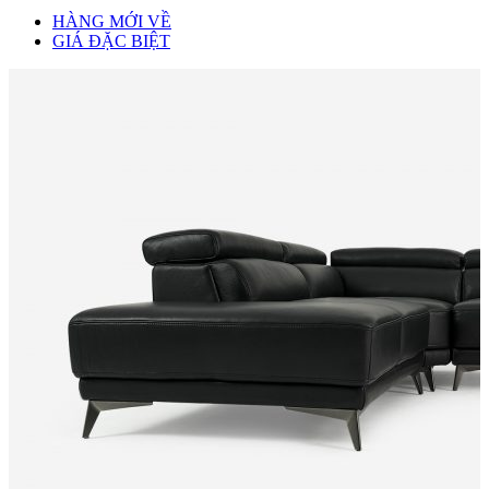
HÀNG MỚI VỀ
GIÁ ĐẶC BIỆT