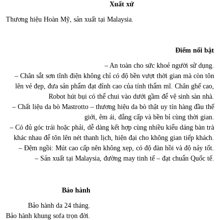
Xuất xứ
Thương hiệu Hoàn Mỹ, sản xuất tại Malaysia.
Điểm nổi bật
– An toàn cho sức khoẻ người sử dụng.
– Chân sắt sơn tĩnh điện không chỉ có độ bền vượt thời gian mà còn tôn
lên vẻ đẹp, đưa sản phẩm đạt đỉnh cao của tính thẩm mĩ. Chân ghế cao,
Robot hút bụi có thể chui vào dưới gầm để vệ sinh sàn nhà.
– Chất liệu da bò Mastrotto – thương hiệu da bò thật uy tín hàng đầu thế
giới, êm ái, đẳng cấp và bền bỉ cùng thời gian.
– Có đủ góc trái hoặc phải, dễ dàng kết hợp cùng nhiều kiểu dáng bàn trà
khác nhau để tôn lên nét thanh lịch, hiện đại cho không gian tiếp khách.
– Đệm ngồi: Mút cao cấp nên không xẹp, có độ đàn hồi và độ nảy tốt.
– Sản xuất tại Malaysia, đường may tinh tế – đạt chuẩn Quốc tế.
Bảo hành
Bảo hành da 24 tháng.
Bảo hành khung sofa trọn đời.