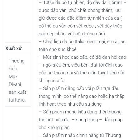
– 100% da bò tự nhiên, độ dày da 1.5mm –
được dập vân, phủ chất chống thấm, lưu
giữ được các đặc điểm tự nhiên của da (
có thể da vẫn còn vết xước , vết dây thép
gai, nếp nhăn, vết côn trùng cắn).
– Chất liệu da bò Italia mềm mại, êm ái, an
Xuất xứ
toàn cho sức khoẻ.
– Mút sinh học cao cấp, có độ đàn hồi cao
Thương
– ngồi siêu êm, siêu bền, đạt tới đỉnh cao
hiệu
của sự thoải mái và thư giãn tuyệt vời mỗi
Max
khi ngồi sofa.
Divani,
– Sản phẩm đẳng cấp với phần tựa đầu
sản xuất
thông minh, có thể nâng cao hoặc hạ thấp
tại Italia.
linh hoạt theo nhu cầu sử dụng.
– Sản phẩm mang kiểu dáng thời thượng,
tôn nét hiện đại – sang trọng – đẳng cấp
cho không gian.
– Sản phẩm nhập chính hãng từ Thương