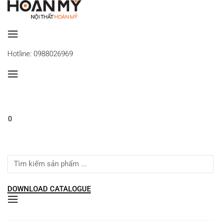
Se
Hotline: 0988026969
0
Search
for:
DOWNLOAD CATALOGUE