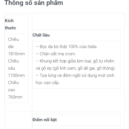
Thông số sản phẩm
Kích
thước
Chất liệu
Chiều
dài
– Bọc da bò thật 100% của Italia.
1810mm
– Chân sắt mạ crom.
Chiều
– Khung kết hợp giữa kim loại, gỗ tự nhiên
sâu
và gỗ ép (gỗ linh sam, gỗ dẻ gai, gỗ thông).
1100mm
– Tựa lưng và đệm ngồi sử dụng mút sinh
Chiều
học cao cấp.
cao
760mm
Điểm nổi bật