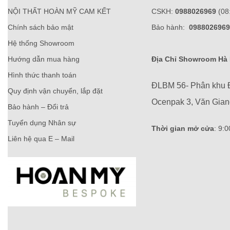
NỘI THẤT HOÀN MỸ CAM KẾT
CSKH:
0988026969
(08
Chính sách bảo mật
Bảo hành:
0988026969
Hệ thống Showroom
Hướng dẫn mua hàng
Địa Chỉ Showroom Hà 
Hình thức thanh toán
ĐLBM 56- Phân khu 
Quy định vận chuyển, lắp đặt
Ocenpak 3, Văn Gia
Bảo hành – Đổi trả
Tuyển dụng Nhân sự
Thời gian mở cửa
: 9:
Liên hệ qua E – Mail