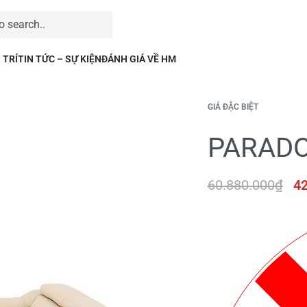
 TRÍ
TIN TỨC – SỰ KIỆN
ĐÁNH GIÁ VỀ HM
GIÁ ĐẶC BIỆT
PARADO
60.880.000
₫
42