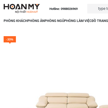
Hotline: 0988026969
PHÒNG KHÁCH
PHÒNG ĂN
PHÒNG NGỦ
PHÒNG LÀM VIỆC
ĐỒ TRANG
-30%