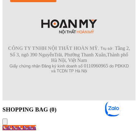
CÔNG TY TNHH NỘI THẤT HOÀN MỸ
Tầng 2,
.
Trụ sở:
Số 3, ngõ 390 NguyễnTrãi, Phường Thanh Xuân,Thành phố
Hà Nội, Việt Nam
0110960965
Giấy chứng nhận Đăng ký kinh doanh số
do PĐKKD
và TCDN TP Hà Nội
SHOPPING BAG (
0
)
Call Now Button