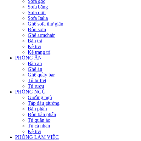
Sofa góc
Sofa băng
Sofa đơn
Sofa Italia
Ghế sofa thư giãn
Đôn sofa
Ghế armchair
Bàn trà
Kệ tivi
Kệ trang trí
PHÒNG ĂN
Bàn ăn
Ghế ăn
Ghế quầy bar
Tủ buffet
Tủ rượu
PHÒNG NGỦ
Giường ngủ
Táp đầu giường
Bàn phấn
Đôn bàn phấn
Tủ quần áo
Tủ cá nhân
Kệ tivi
PHÒNG LÀM VIỆC