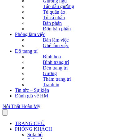
Giường ngủ
Táp đầu giường
Tủ quần áo
Tủ cá nhân
Bàn phấn
Đôn bàn phấn
Phòng làm việc
Bàn làm việc
Ghế làm việc
Đồ trang trí
Bình hoa
Bình trang trí
Đèn trang trí
Gương
Thảm trang trí
Tranh in
Tin tức – Sự kiện
Đánh giá về HM
Nội Thất Hoàn Mỹ
TRANG CHỦ
PHÒNG KHÁCH
Sofa bộ