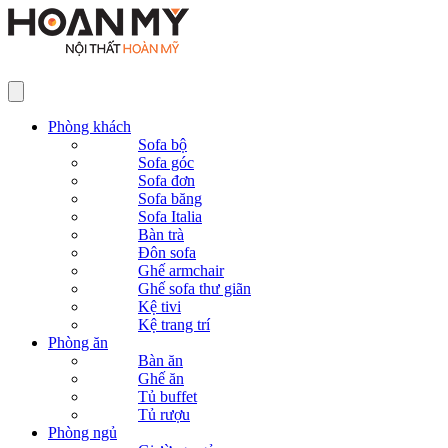
Phòng khách
Sofa bộ
Sofa góc
Sofa đơn
Sofa băng
Sofa Italia
Bàn trà
Đôn sofa
Ghế armchair
Ghế sofa thư giãn
Kệ tivi
Kệ trang trí
Phòng ăn
Bàn ăn
Ghế ăn
Tủ buffet
Tủ rượu
Phòng ngủ