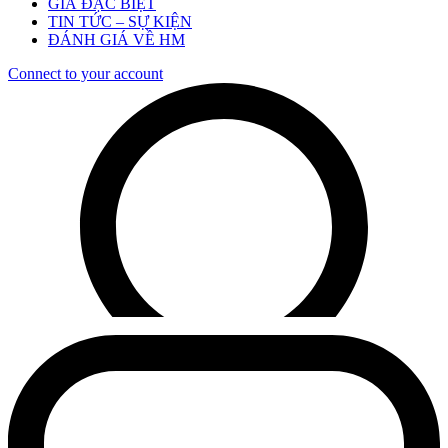
GIÁ ĐẶC BIỆT
TIN TỨC – SỰ KIỆN
ĐÁNH GIÁ VỀ HM
Connect to your account