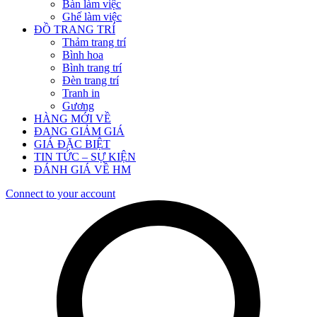
Bàn làm việc
Ghế làm việc
ĐỒ TRANG TRÍ
Thảm trang trí
Bình hoa
Bình trang trí
Đèn trang trí
Tranh in
Gương
HÀNG MỚI VỀ
ĐANG GIẢM GIÁ
GIÁ ĐẶC BIỆT
TIN TỨC – SỰ KIỆN
ĐÁNH GIÁ VỀ HM
Connect to your account