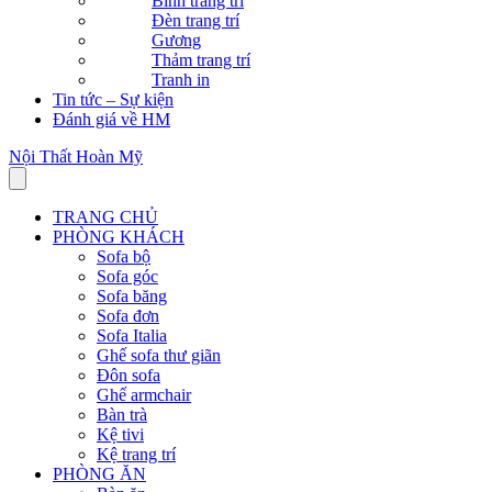
Bình trang trí
Đèn trang trí
Gương
Thảm trang trí
Tranh in
Tin tức – Sự kiện
Đánh giá về HM
Nội Thất Hoàn Mỹ
TRANG CHỦ
PHÒNG KHÁCH
Sofa bộ
Sofa góc
Sofa băng
Sofa đơn
Sofa Italia
Ghế sofa thư giãn
Đôn sofa
Ghế armchair
Bàn trà
Kệ tivi
Kệ trang trí
PHÒNG ĂN