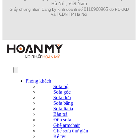
Hà Nội, Việt Nam
0110960965
Giấy chứng nhận Đăng ký kinh doanh số
do PĐKKD
và TCDN TP Hà Nội
Phòng khách
Sofa bộ
Sofa góc
Sofa đơn
Sofa băng
Sofa Italia
Bàn trà
Đôn sofa
Ghế armchair
Ghế sofa thư giãn
Kệ tivi