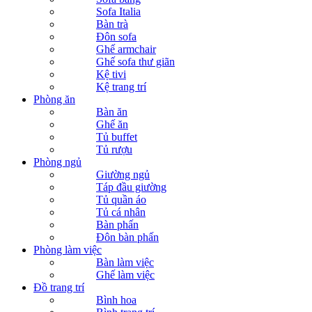
Sofa Italia
Bàn trà
Đôn sofa
Ghế armchair
Ghế sofa thư giãn
Kệ tivi
Kệ trang trí
Phòng ăn
Bàn ăn
Ghế ăn
Tủ buffet
Tủ rượu
Phòng ngủ
Giường ngủ
Táp đầu giường
Tủ quần áo
Tủ cá nhân
Bàn phấn
Đôn bàn phấn
Phòng làm việc
Bàn làm việc
Ghế làm việc
Đồ trang trí
Bình hoa