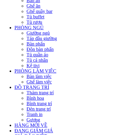
Bàn ăn
Ghế ăn
Ghế quầy bar
Tủ buffet
Tủ rượu
PHÒNG NGỦ
Giường ngủ
Táp đầu giường
Bàn phấn
Đôn bàn phấn
Tủ quần áo
Tủ cá nhân
Kệ tivi
PHÒNG LÀM VIỆC
Bàn làm việc
Ghế làm việc
ĐỒ TRANG TRÍ
Thảm trang trí
Bình hoa
Bình trang trí
Đèn trang trí
Tranh in
Gương
HÀNG MỚI VỀ
ĐANG GIẢM GIÁ