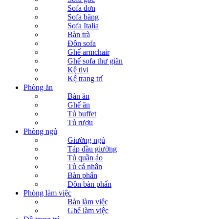
Sofa đơn
Sofa băng
Sofa Italia
Bàn trà
Đôn sofa
Ghế armchair
Ghế sofa thư giãn
Kệ tivi
Kệ trang trí
Phòng ăn
Bàn ăn
Ghế ăn
Tủ buffet
Tủ rượu
Phòng ngủ
Giường ngủ
Táp đầu giường
Tủ quần áo
Tủ cá nhân
Bàn phấn
Đôn bàn phấn
Phòng làm việc
Bàn làm việc
Ghế làm việc