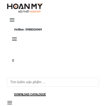
Se
Hotline: 0988026969
0
Search
for:
DOWNLOAD CATALOGUE