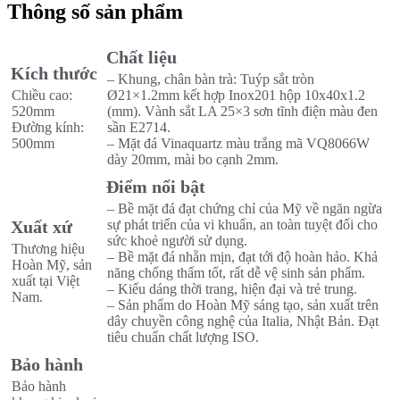
Thông số sản phẩm
Chất liệu
Kích thước
– Khung, chân bàn trà: Tuýp sắt tròn
Chiều cao:
Ø21×1.2mm kết hợp Inox201 hộp 10x40x1.2
520mm
(mm). Vành sắt LA 25×3 sơn tĩnh điện màu đen
Đường kính:
sần E2714.
500mm
– Mặt đá Vinaquartz màu trắng mã VQ8066W
dày 20mm, mài bo cạnh 2mm.
Điểm nổi bật
– Bề mặt đá đạt chứng chỉ của Mỹ về ngăn ngừa
Xuất xứ
sự phát triển của vi khuẩn, an toàn tuyệt đối cho
sức khoẻ người sử dụng.
Thương hiệu
– Bề mặt đá nhẵn mịn, đạt tới độ hoàn hảo. Khả
Hoàn Mỹ, sản
năng chống thấm tốt, rất dễ vệ sinh sản phẩm.
xuất tại Việt
– Kiểu dáng thời trang, hiện đại và trẻ trung.
Nam.
– Sản phẩm do Hoàn Mỹ sáng tạo, sản xuất trên
dây chuyền công nghệ của Italia, Nhật Bản. Đạt
tiêu chuẩn chất lượng ISO.
Bảo hành
Bảo hành