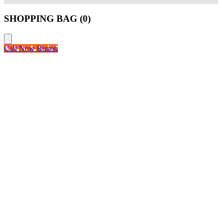
SHOPPING BAG (
0
)
Call Now Button