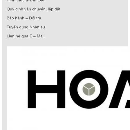
Hình thức thanh toán
Quy định vận chuyển, lắp đặt
Bảo hành – Đổi trả
Tuyển dụng Nhân sự
Liên hệ qua E – Mail