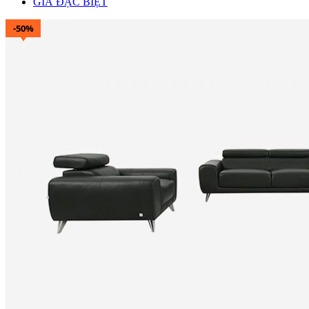
GIÁ ĐẶC BIỆT
-50%