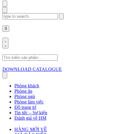
Search
for:
0
Search
for:
DOWNLOAD CATALOGUE
Phòng khách
Phòng ăn
Phòng ngủ
Phòng làm việc
Đồ trang trí
Tin tức – Sự kiện
Đánh giá về HM
HÀNG MỚI VỀ