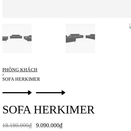
PHÒNG KHÁCH
›
SOFA HERKIMER
Product
Previous
Next
navigation
product:
product:
SOFA HERKIMER
18.180.000
₫
9.090.000
₫