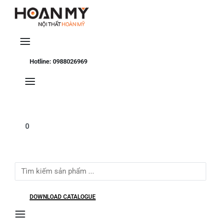
Se
Hotline: 0988026969
0
Search
for:
DOWNLOAD CATALOGUE