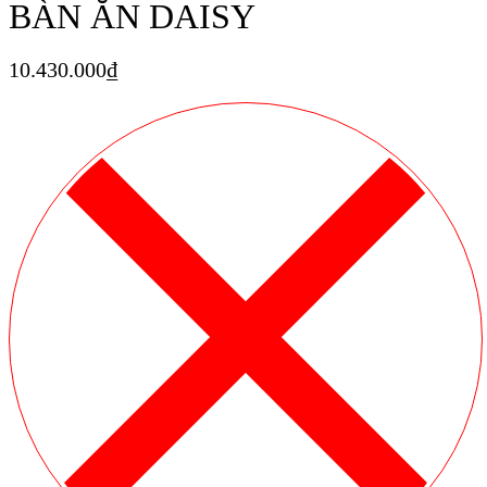
BÀN ĂN DAISY
10.430.000
₫