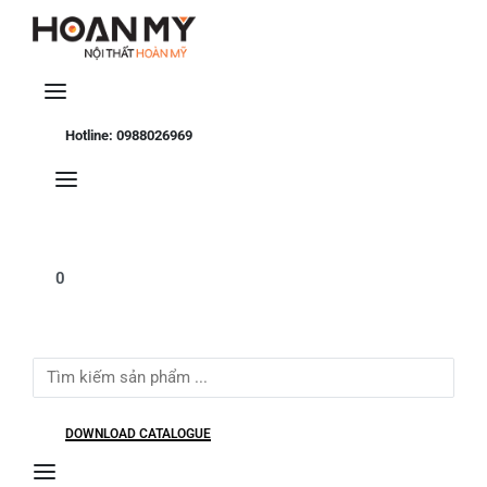
Se
Hotline: 0988026969
0
Search
for:
DOWNLOAD CATALOGUE