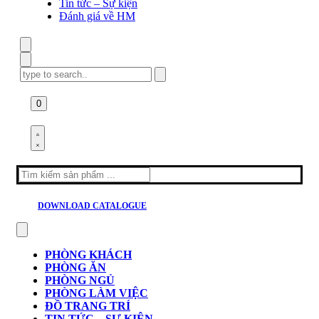
Tin tức – Sự kiện
Đánh giá về HM
Search
for:
0
Search
for:
DOWNLOAD CATALOGUE
PHÒNG KHÁCH
PHÒNG ĂN
PHÒNG NGỦ
PHÒNG LÀM VIỆC
ĐỒ TRANG TRÍ
TIN TỨC – SỰ KIỆN