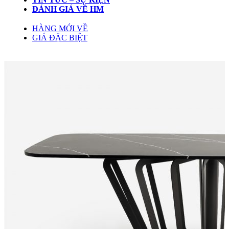
ĐÁNH GIÁ VỀ HM
HÀNG MỚI VỀ
GIÁ ĐẶC BIỆT