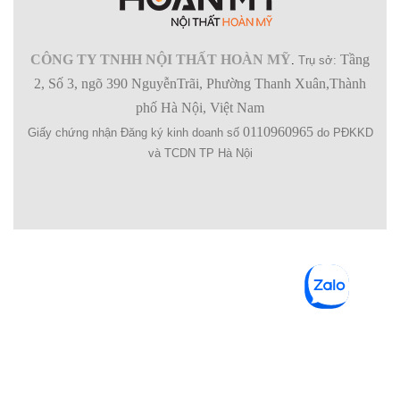
CÔNG TY TNHH NỘI THẤT HOÀN MỸ
Tầng
.
Trụ sở:
2, Số 3, ngõ 390 NguyễnTrãi, Phường Thanh Xuân,Thành
phố Hà Nội, Việt Nam
0110960965
Giấy chứng nhận Đăng ký kinh doanh số
do PĐKKD
và TCDN TP Hà Nội
SHOPPING BAG (
0
)