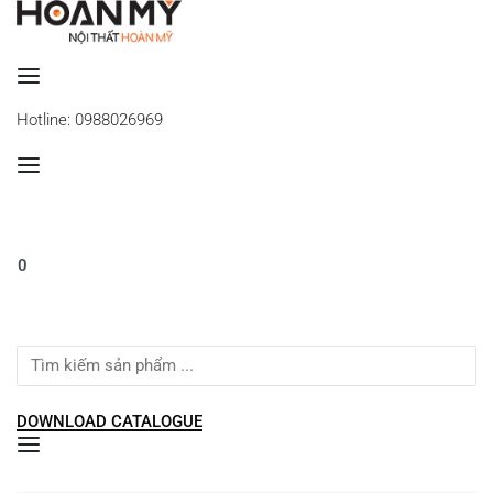
Se
Hotline: 0988026969
0
Search
for:
DOWNLOAD CATALOGUE