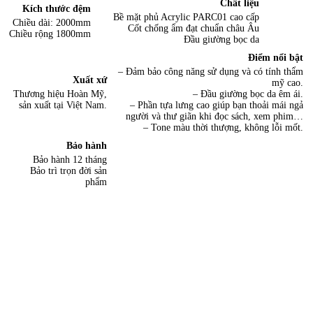
Chất liệu
Kích thước đệm
Bề mặt phủ Acrylic PARC01 cao cấp
Chiều dài: 2000mm
Cốt chống ẩm đạt chuẩn châu Âu
Chiều rộng 1800mm
Đầu giường bọc da
Điểm nổi bật
– Đảm bảo công năng sử dụng và có tính thẩm
Xuất xứ
mỹ cao.
Thương hiệu Hoàn Mỹ,
– Đầu giường bọc da êm ái.
sản xuất tại Việt Nam.
– Phần tựa lưng cao giúp bạn thoải mái ngả
người và thư giãn khi đọc sách, xem phim…
– Tone màu thời thượng, không lỗi mốt.
Bảo hành
Bảo hành 12 tháng
Bảo trì trọn đời sản
phẩm