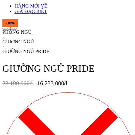
HÀNG MỚI VỀ
GIÁ ĐẶC BIỆT
-30%
PHÒNG NGỦ
›
GIƯỜNG NGỦ
›
GIƯỜNG NGỦ PRIDE
GIƯỜNG NGỦ PRIDE
23.190.000
₫
16.233.000
₫